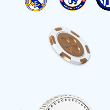
关于米兰体育·米兰官方网站
米兰体育·米兰官方网站是一家融合科技创新与全球视野的
平台，致力于为用户提供高效、可信赖的互动观赛体验。 
高清直播、从终端兼容到多语言支持，我们不断突破技术边
能化、低延迟、高稳定的服务体系。 每一次点击，都体现
验的专注与专业。