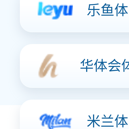
03. 支持哪些终端设备？
合法性
04. 我的资料安全吗？
05. 客服支持时间？
06. 观看直播是否收费？
02.
点击页
账户安
03.
支持多种
据服务
04.
我们采用
始终将