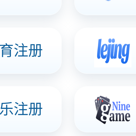
 客服支持时间？
服全年 24 小时在线，支持中文、英文与马来语多语言服务。无论
即时响应。
 观看直播是否收费？
供免费赛事直播服务，部分高峰赛事可能需完成账号登录方可观看。米
开透明、便捷高效的观赛环境。
pp