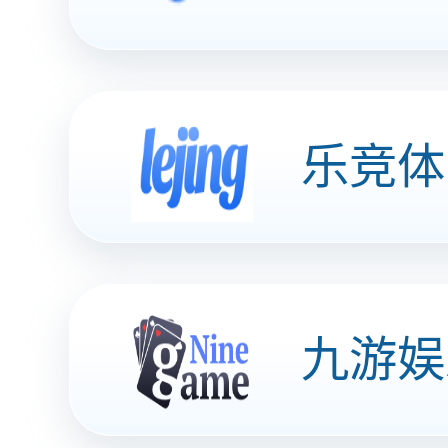
05.
平台客
们都将
06.
平台提
一个公
米兰体育·米兰官方网站 A
全场景·全功能·全终端