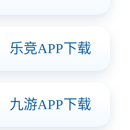
您遇到技术问题、账户疑问，或希望了解功能详情，我
兰体育·米兰官方网站 致力于为广大体育爱好者打造