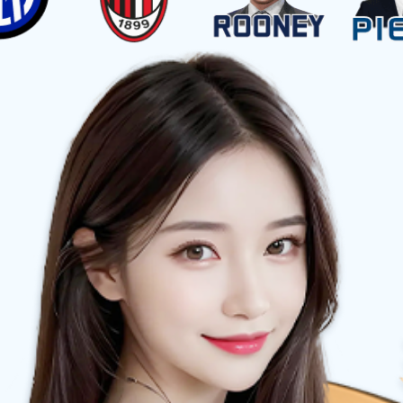
01. 初创定位
体育赛事服务
从数据同步到
米兰体育·米兰官方网站起源
界，构建智
据与直播服务，并率先实现多
我们对用户体
02. 服务升级
随着米兰体育·米兰官方网站
等功能，同时支持APP与网