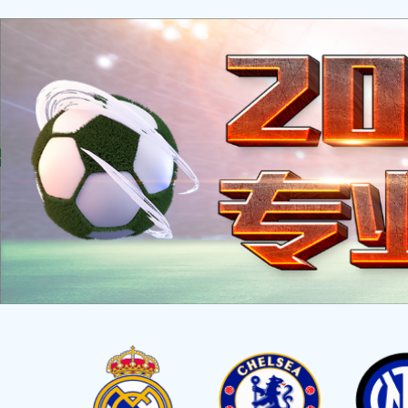
米兰体育·米兰官方
欢迎访问
米兰体育·米兰官方网站
，提
每日同步更新千场