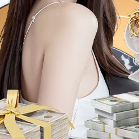
03. 国际拓展
目前米兰体育·米兰官方网站
务全球落地，打造具有国际竞
多样赛事服务
热门体育领域，米兰体育·米兰官方网站 为您提供一站式观赛与数