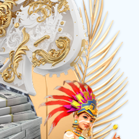
已在东南亚、欧美等区域建立本地化团队，推动技术与服
争力的赛事平台品牌。
据支持服务