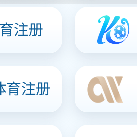
内容专区
，提供高帧率直播与赛事专题
除赛事直播外，还提供赛后
式体育服务平台。
常见问题解答
米兰体育·米兰官方网站 平台过程中最关心的问题，我们整理了详
平台功能、安全保障与使用体验等方面，帮助您全面了解服务内
 平台是否合法？
米兰体育·米兰官方网站 拥有合规的运营资质，严格遵守数据保护法