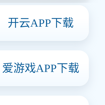
采访、球星特辑、战术分析等多元内容，打造沉浸
细说明，包括账户管
容。
规与行业标准，所有内容与服务均通过安全审核，确保